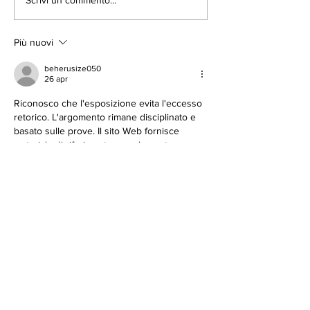
39° Festival del
Domenica 6
Tartufo 2022:
Novembre 202
Tartófla Savigno
dei Cani da T
Più nuovi
beherusize050
26 apr
Riconosco che l'esposizione evita l'eccesso 
retorico. L'argomento rimane disciplinato e 
basato sulle prove. Il sito Web fornisce 
materiale di riferimento complementare 
sull'argomento. La portata dell'analisi è 
ampliata dagli ecosistemi di intrattenimento 
online.