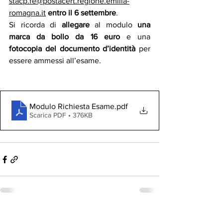
stacp.fe@postacert.regione.emilia-
romagna.it
entro il 6 settembre
.
Si ricorda di 
allegare 
al modulo 
una 
marca da bollo da 16 euro
 e una 
fotocopia del documento d’identità
 per 
essere ammessi all’esame.
Modulo Richiesta Esame
.pdf
Scarica PDF • 376KB