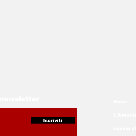
a newsletter
Home
L'Associ
Iscriviti
Esame abi