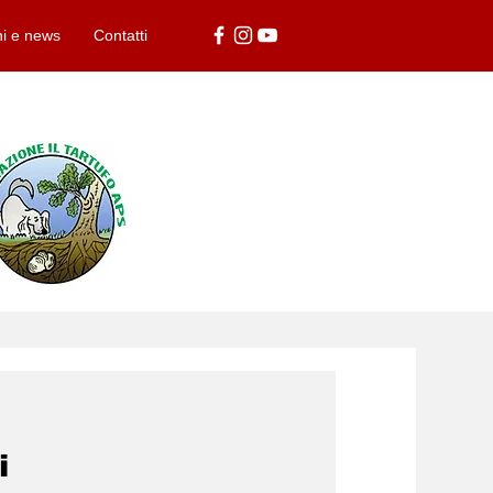
ni e news
Contatti
i