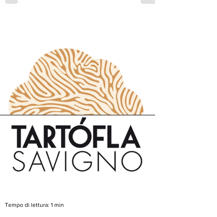
dell'abilitazione alla ricerca e raccolta del
tartufo. I corsi si divideranno per aree
tematiche: - il 6 si parlerà di micologia e
raccolta del tartufo - il 7 si approfondirà la
parte legislativa nazionale e regionale - il 8
simulazioni dei quiz Sara cu
Tempo di lettura: 1 min