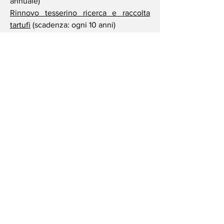
annuale)
Rinnovo tesserino ricerca e raccolta
tartufi
(scadenza: ogni 10 anni)
Tassa ricerca e raccolta tartufi
(scadenza: annuale)
Tributo per integrazione al reddito (F24)
(scadenza: annuale)
Assicurazione per il tuo cane
(scadenza:
annuale)
Per ulteriori informazioni contattaci!
Affiliazioni
F.N.A.T.I. - Federazione Nazionale
Associazioni Tartufai Italiani
FITeL Regione Emilia-Romagna aps -
Federazione Italiana Tempo Libero