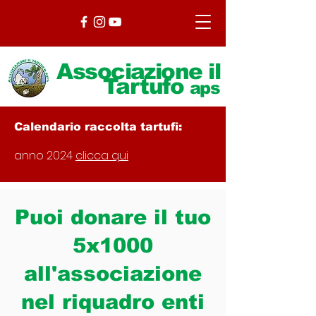
Associazione il
Tartufo
aps
Calendario raccolta tartufi:
anno 2024
clicca qui
Puoi donare il tuo
5x1000
all'associazione
nel riquadro enti